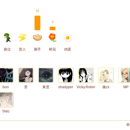
16
4
路过
雷人
握手
鲜花
鸡蛋
bori
景
東雲
shadyper
Vicky.Robin
篠zx
MP
TAKI
举