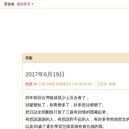
百合会
返回首页
spes
https://bbs.yamibo.com/?956
[收藏]
[复制]
[分享]
[RSS]
You did it before, to the sake of tonight.
空间首页
动态
记录
日志
相册
日志
2017年6月19日
热度
20
已有 2009 次阅读
2017-6-19 03:54
|
百合
,
刺青
四年前回台灣後就很少上百合會了，
頭髮變短了，刺青變多了，好多想法都變了。
把日誌全部刪除只留了三篇有回憶的隱藏起來，
有想說謝謝的人，有想說對不起的人，有好多突然很想念
以及30歲了還在學習怎樣當個有責任感的我。