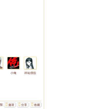
小俺
祥祐僕役
报
邀请
分享
收藏