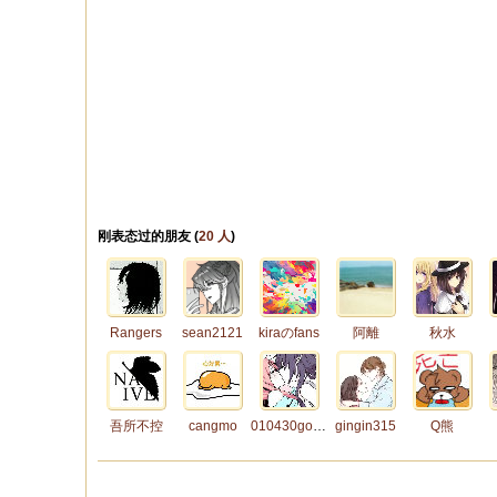
刚表态过的朋友 (
20 人
)
Rangers
sean2121
kiraのfans
阿離
秋水
吾所不控
cangmo
010430gosick
gingin315
Q熊