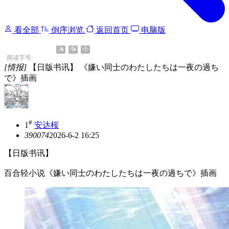
看全部
倒序浏览
返回首页
电脑版
大
中
小
阅读字号:
[情报]
【日版书讯】 《嫌い同士のわたしたちは一夜の過ち
で》插画
#
1
安达桜
39007
4
2026-6-2 16:25
【日版书讯】
百合轻小说《嫌い同士のわたしたちは一夜の過ちで》插画