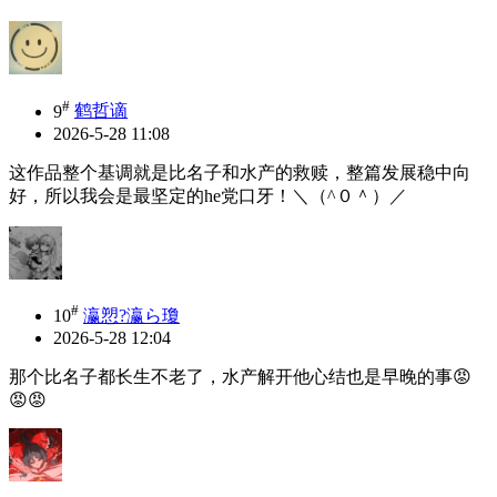
#
9
鹤哲谪
2026-5-28 11:08
这作品整个基调就是比名子和水产的救赎，整篇发展稳中向
好，所以我会是最坚定的he党口牙！＼（^０＾）／
#
10
瀛愬?瀛ら瓊
2026-5-28 12:04
那个比名子都长生不老了，水产解开他心结也是早晚的事😡
😡😡