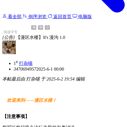
看全部
倒序浏览
返回首页
电脑版
大
中
小
阅读字号:
[公告]
【漫区水楼】It's 漫沟 1.0
#
1
打杂喵
347069
4957
2025-6-1 00:00
本帖最后由 打杂喵 于 2025-6-2 19:54 编辑
欢迎来到——漫区水楼！
【注意事项】