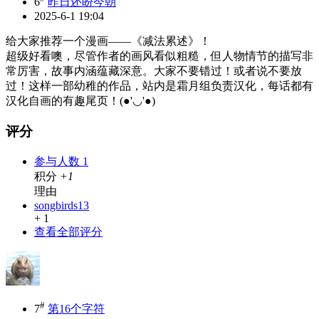
6
昨日还盼今朝
2025-6-1 19:04
给大家推荐一个漫画——《减法累述》！
超级好看噢，尽管作者的画风看似粗糙，但人物情节的描写非
常厉害，故事内涵蕴藏深意。大家不要错过！或者说不要放
过！这样一部幼稚的作品，站内是霜月组负责汉化，每话都有
汉化自画的有趣尾页！(●'◡'●)
评分
参与人数
1
积分
+1
理由
songbirds13
+ 1
查看全部评分
#
7
第16个字符