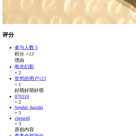
评分
参与人数
5
积分
+13
理由
电光幻影
+ 2
贫穷的用户123
+ 1
好萌好萌好萌
070119
+ 2
Sendai_hazuki
+ 5
chenerll
+ 3
原创内容
查看全部评分