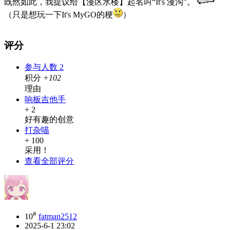
既然如此，我提议给【漫区水楼】起名叫“It's 漫沟”。
（只是想玩一下It's MyGO的梗
）
评分
参与人数
2
积分
+102
理由
响板吉他手
+ 2
好有趣的创意
打杂喵
+ 100
采用！
查看全部评分
#
10
fatman2512
2025-6-1 23:02