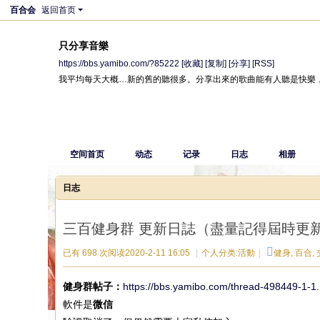
百合会
返回首页
只分享音樂
https://bbs.yamibo.com/?85222
[收藏]
[复制]
[分享]
[RSS]
我平均每天大概…新的舊的聽很多。分享出來的歌曲能有人聽是快樂
空间首页
动态
记录
日志
相册
日志
三百健身群 更新日誌（盡量記得屆時更
已有 698 次阅读
2020-2-11 16:05
|
个人分类:
活動
|
健身
,
百合
,
健身群帖子：
https://bbs.yamibo.com/thread-498449-1-1.
軟件是
微信