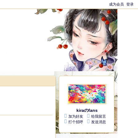
成为会员
登录
kiraのfans
加为好友
给我留言
打个招呼
发送消息