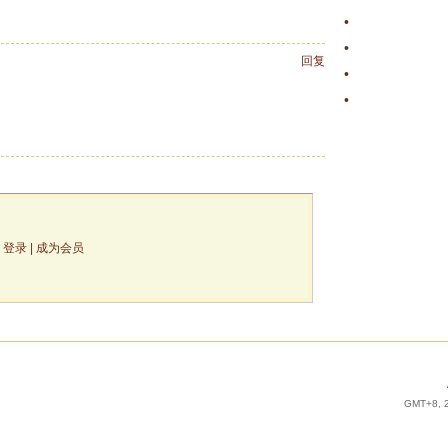
地震
•
大學了啊....
•
回复
還有49天!!!
•
AKB48 SKE48 L
•
光棍巧克力
论
登录
|
成为会员
GMT+8, 2