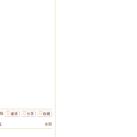
报
邀请
分享
收藏
志
全部