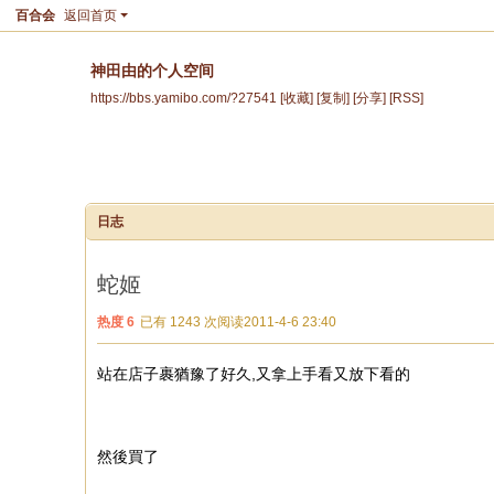
百合会
返回首页
神田由的个人空间
https://bbs.yamibo.com/?27541
[收藏]
[复制]
[分享]
[RSS]
空间首页
动态
记录
日志
相册
日志
蛇姬
热度
6
已有 1243 次阅读
2011-4-6 23:40
站在店子裹猶豫了好久,又拿上手看又放下看的
然後買了