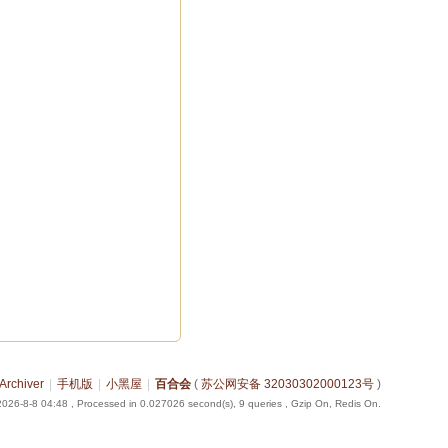
IVE IN ASIA IN MACAU
Archiver
|
手机版
|
小黑屋
|
百合会
(
苏公网安备 32030302000123号
)
026-8-8 04:48
, Processed in 0.027026 second(s), 9 queries , Gzip On, Redis On.