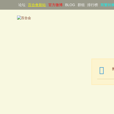
论坛
百合會新站
官方微博
BLOG
群组
排行榜
简繁转