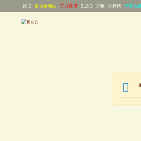
论坛
百合會新站
官方微博
BLOG
群组
排行榜
简繁转