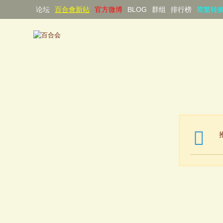
论坛
百合會新站
官方微博
BLOG
群组
排行榜
简繁转