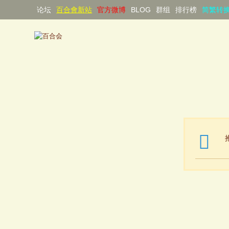
论坛
百合會新站
官方微博
BLOG
群组
排行榜
简繁转