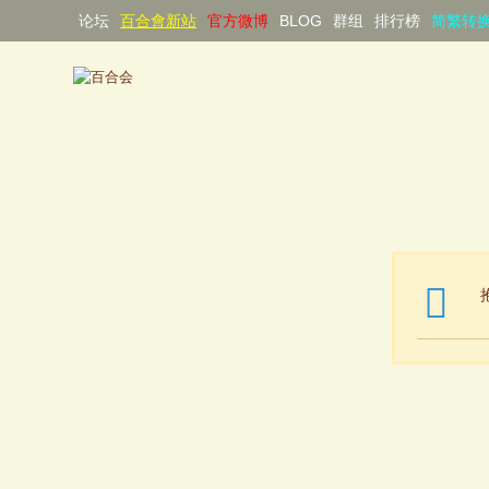
论坛
百合會新站
官方微博
BLOG
群组
排行榜
简繁转