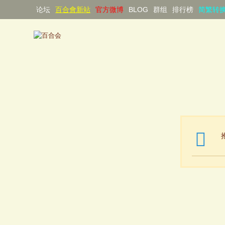
论坛
百合會新站
官方微博
BLOG
群组
排行榜
简繁转