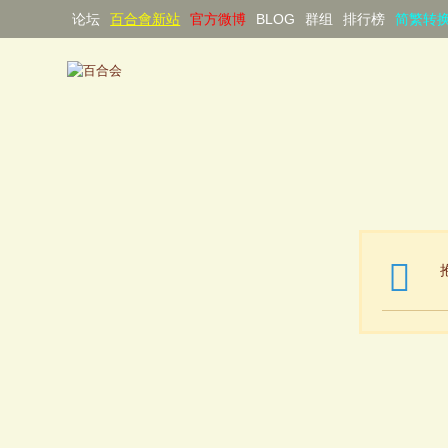
论坛
百合會新站
官方微博
BLOG
群组
排行榜
简繁转