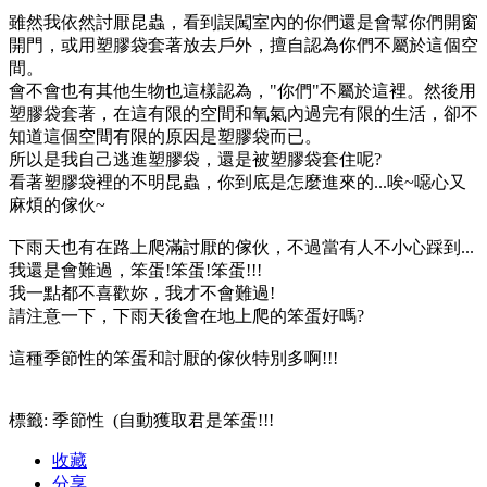
雖然我依然討厭昆蟲，看到誤闖室內的你們還是會幫你們開窗
開門，或用塑膠袋套著放去戶外，擅自認為你們不屬於這個空
間。
會不會也有其他生物也這樣認為，"你們"不屬於這裡。然後用
塑膠袋套著，在這有限的空間和氧氣內過完有限的生活，卻不
知道這個空間有限的原因是塑膠袋而已。
所以是我自己逃進塑膠袋，還是被塑膠袋套住呢?
看著塑膠袋裡的不明昆蟲，你到底是怎麼進來的...唉~噁心又
麻煩的傢伙~
下雨天也有在路上爬滿討厭的傢伙，不過當有人不小心踩到...
我還是會難過，笨蛋!笨蛋!笨蛋!!!
我一點都不喜歡妳，我才不會難過!
請注意一下，下雨天後會在地上爬的笨蛋好嗎?
這種季節性的笨蛋和討厭的傢伙特別多啊!!!
標籤: 季節性 (
自動獲取君是笨蛋!!!
收藏
分享