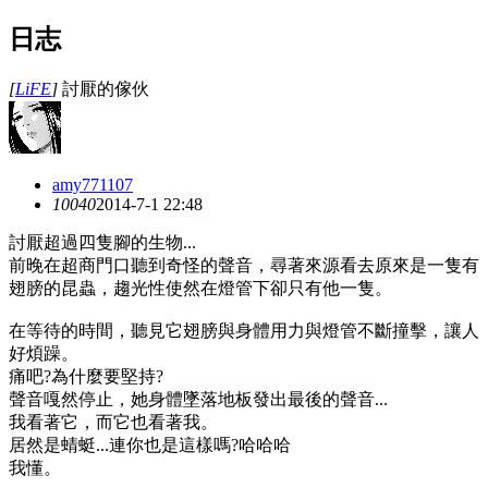
日志
[
LiFE
]
討厭的傢伙
amy771107
1004
0
2014-7-1 22:48
討厭超過四隻腳的生物...
前晚在超商門口聽到奇怪的聲音，尋著來源看去原來是一隻有
翅膀的昆蟲，趨光性使然在燈管下卻只有他一隻。
在等待的時間，聽見它翅膀與身體用力與燈管不斷撞擊，讓人
好煩躁。
痛吧?為什麼要堅持?
聲音嘎然停止，她身體墜落地板發出最後的聲音...
我看著它，而它也看著我。
居然是蜻蜓...連你也是這樣嗎?哈哈哈
我懂。