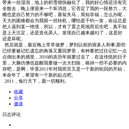
带来一丝湿润，地上的积雪很快融化了，我的好心情还没有完
全散去，晚上便迎来一个坏消息，它否定了我的一段努力，大
概也是自己努力的不够吧，塞翁失马，焉知非福，怎么办呢，
天大的困难都会为我留一丝转机，哪怕是千钧一发，命运总是
把人逼到某一绝境，所以，才有了置之死地而后生吧，真不知
是上天注定，还是造化弄人。发现自己越来越IQ了，这是好
还是坏呢。
然后就是，最近晚上常常做梦，梦到以前的很多人和事,那些
已经要被记忆遗忘的角落又重回梦里，有种要把过往记忆一点
点倒出来的感觉，2010的农历年就要过去了，在这传统的日子
里，大脑仿佛也提醒我要做一次大扫除，格掉一些不必要的内
存吧，是啊，毕竟2011年对我而言又是一个新的轮回的开始，
本命年了，希望有一个新的起点吧。
2011，兔行天下，愿一切顺利。
收藏
分享
邀请
日志评论