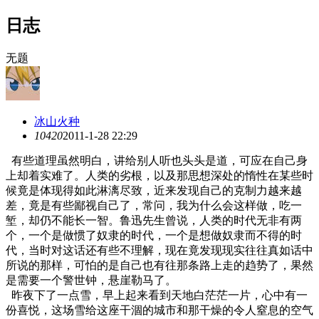
日志
无题
冰山火种
1042
0
2011-1-28 22:29
有些道理虽然明白，讲给别人听也头头是道，可应在自己身
上却着实难了。人类的劣根，以及那思想深处的惰性在某些时
候竟是体现得如此淋漓尽致，近来发现自己的克制力越来越
差，竟是有些鄙视自己了，常问，我为什么会这样做，吃一
堑，却仍不能长一智。鲁迅先生曾说，人类的时代无非有两
个，一个是做惯了奴隶的时代，一个是想做奴隶而不得的时
代，当时对这话还有些不理解，现在竟发现现实往往真如话中
所说的那样，可怕的是自己也有往那条路上走的趋势了，果然
是需要一个警世钟，悬崖勒马了。
昨夜下了一点雪，早上起来看到天地白茫茫一片，心中有一
份喜悦，这场雪给这座干涸的城市和那干燥的令人窒息的空气